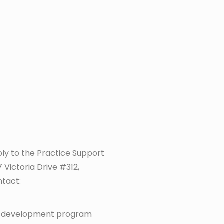
ly to the Practice Support
ictoria Drive #312,
ntact:
al development program