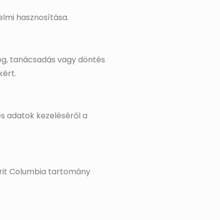
elmi hasznosítása.
ség, tanácsadás vagy döntés
ért.
es adatok kezeléséről a
Brit Columbia tartomány