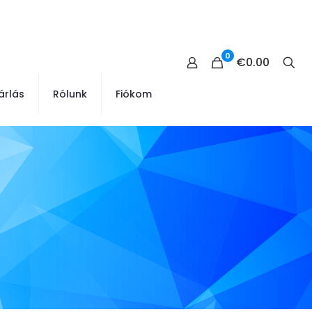
0
€0.00
árlás
Rólunk
Fiókom