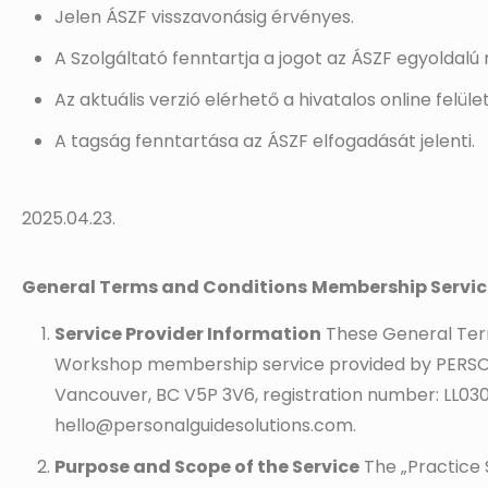
Jelen ÁSZF visszavonásig érvényes.
A Szolgáltató fenntartja a jogot az ÁSZF egyoldalú
Az aktuális verzió elérhető a hivatalos online felüle
A tagság fenntartása az ÁSZF elfogadását jelenti.
2025.04.23.
General Terms and Conditions
Membership Servic
Service Provider Information
These General Term
Workshop membership service provided by PERSONA
Vancouver, BC V5P 3V6, registration number: LL0302
hello@personalguidesolutions.com.
Purpose and Scope of the Service
The „Practice