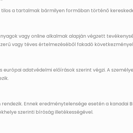
ül tilos a tartalmak bármilyen formában történő keresked
ananyagok vagy online alkalmak alapján végzett tevékeny
sszerű vagy téves értelmezéséből fakadó következmények
s európai adatvédelmi előírások szerint végzi. A személy
zik.
on rendezik. Ennek eredménytelensége esetén a kanadai 
khelye szerinti bíróság illetékességével.