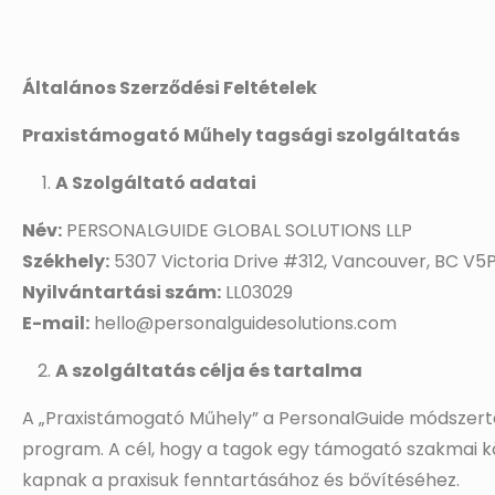
Általános Szerződési Feltételek
Praxistámogató Műhely tagsági szolgáltatás
A Szolgáltató adatai
Név:
PERSONALGUIDE GLOBAL SOLUTIONS LLP
Székhely:
5307 Victoria Drive #312, Vancouver, BC V5
Nyilvántartási szám:
LL03029
E-mail:
hello@personalguidesolutions.com
A szolgáltatás célja és tartalma
A „Praxistámogató Műhely” a PersonalGuide módszert
program. A cél, hogy a tagok egy támogató szakmai kö
kapnak a praxisuk fenntartásához és bővítéséhez.