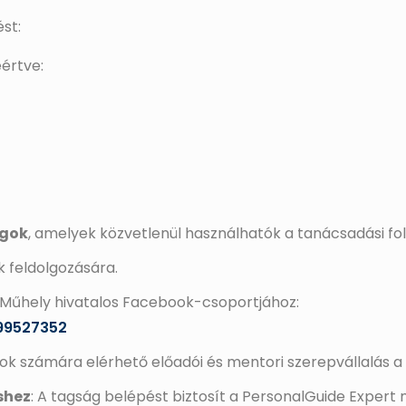
st:
eértve:
agok
, amelyek közvetlenül használhatók a tanácsadási f
k feldolgozására.
 Műhely hivatalos Facebook-csoportjához:
99527352
gok számára elérhető előadói és mentori szerepvállalás 
shez
: A tagság belépést biztosít a PersonalGuide Expert 