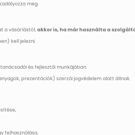
akadályozza meg.
at a vásárlástól,
akkor is, ha már használta a szolgált
n) kell jelezni.
 tanácsadói és fejlesztői munkájában.
nyagok, prezentációk) szerzői jogvédelem alatt állnak.
sítése,
y felhasználása.