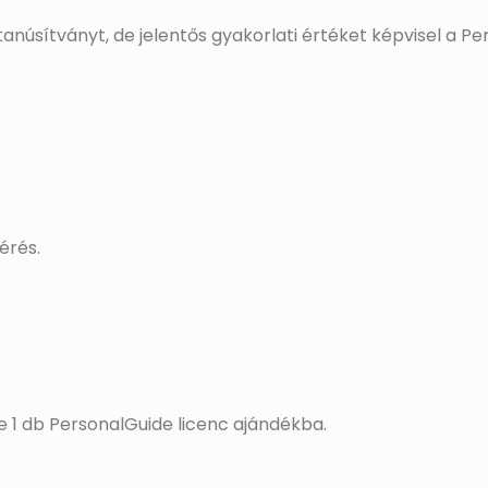
tanúsítványt, de jelentős gyakorlati értéket képvisel a P
érés.
 1 db PersonalGuide licenc ajándékba.