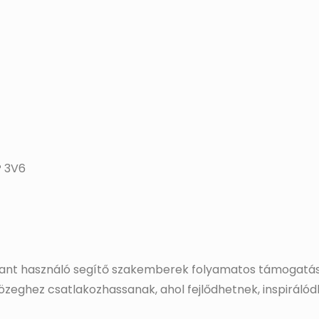
P 3V6
ant használó segítő szakemberek folyamatos támogatásá
zeghez csatlakozhassanak, ahol fejlődhetnek, inspiráló