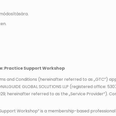
 módosítására.
ten.
e: Practice Support Workshop
s and Conditions (hereinafter referred to as „GTC”) app
LGUIDE GLOBAL SOLUTIONS LLP (registered office: 5307 V
9; hereinafter referred to as the „Service Provider”). Co
 Support Workshop” is a membership-based profession