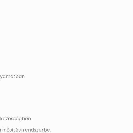
olyamatban.
a közösségben.
minősítési rendszerbe.