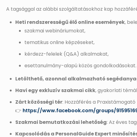
A tagsággal az alábbi szolgáltatásokhoz kap hozzáféré
Heti rendszerességű élő online események
, bel
szakmai webináriumokat,
tematikus online képzéseket,
kérdezz-felelek (Q&A) alkalmakat,
esettanulmány-alapú közös gondolkodásokat.
Letölthető, azonnal alkalmazható segédany
Havi egy exkluzív szakmai cikk
, gyakorlati témá
Zárt közösségi tér
: Hozzáférés a Praxistámogató
👉
https://www.facebook.com/groups/9159516
Szakmai bemutatkozási lehetőség
: Az éves ta
Kapcsolódás a PersonalGuide Expert minősíté