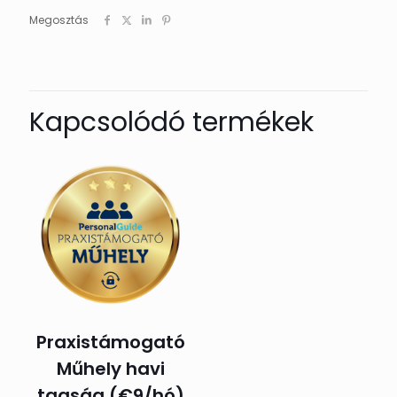
mennyiség
Megosztás
Kapcsolódó termékek
Praxistámogató
Műhely havi
tagság (€9/hó)