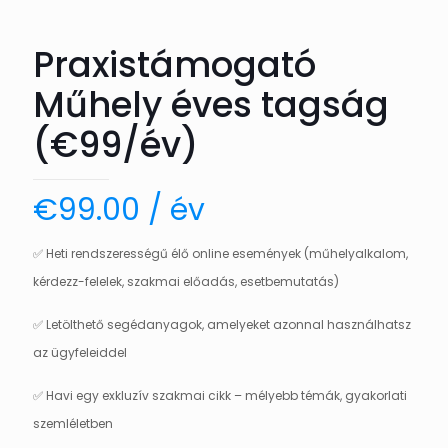
Praxistámogató
Műhely éves tagság
(€99/év)
€
99.00
/ év
✅ Heti rendszerességű élő online események (műhelyalkalom,
kérdezz-felelek, szakmai előadás, esetbemutatás)
✅ Letölthető segédanyagok, amelyeket azonnal használhatsz
az ügyfeleiddel
✅ Havi egy exkluzív szakmai cikk – mélyebb témák, gyakorlati
szemléletben