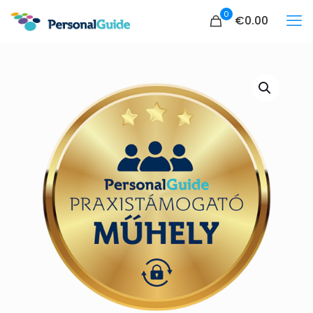
0
€0.00