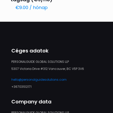
€
9.00
/ hónap
Céges adatok
PERSONALGUIDE GLOBAL SOLUTIONS LLP
5307 Victoria Drive #312 Vancouver, BC V5P 3V6
hello@personalguidesolutions.com
+36703102171
Company data
PERSONALGUIDE GLOBAL SOLUTIONS LLP