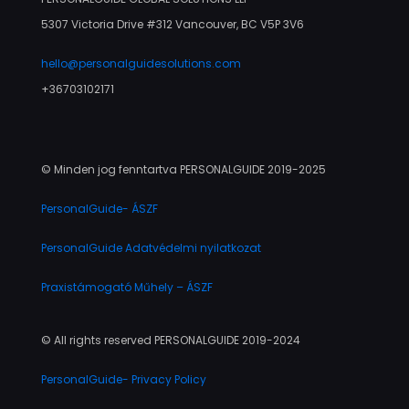
5307 Victoria Drive #312 Vancouver, BC V5P 3V6
hello@personalguidesolutions.com
+36703102171
© Minden jog fenntartva PERSONALGUIDE 2019-2025
PersonalGuide- ÁSZF
PersonalGuide Adatvédelmi nyilatkozat
Praxistámogató Műhely – ÁSZF
© All rights reserved PERSONALGUIDE 2019-2024
PersonalGuide- Privacy Policy