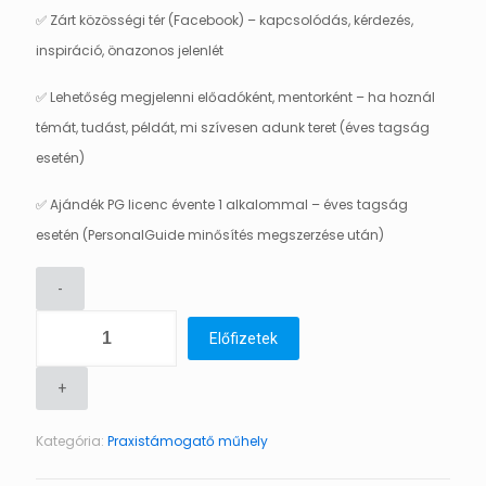
✅ Zárt közösségi tér (Facebook) – kapcsolódás, kérdezés,
inspiráció, önazonos jelenlét
✅ Lehetőség megjelenni előadóként, mentorként – ha hoznál
témát, tudást, példát, mi szívesen adunk teret (éves tagság
esetén)
✅ Ajándék PG licenc évente 1 alkalommal – éves tagság
esetén (PersonalGuide minősítés megszerzése után)
-
Praxistámogató
Előfizetek
Műhely
éves
+
tagság
Kategória:
Praxistámogatő műhely
(€99/
év)