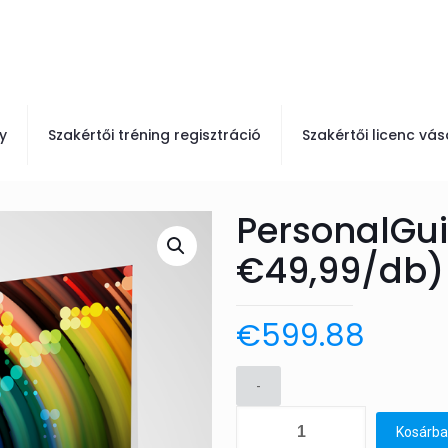
y
Szakértői tréning regisztráció
Szakértői licenc vás
PersonalGui
€49,99/db)
€
599.88
-
PersonalGuide
Kosárba
licenc