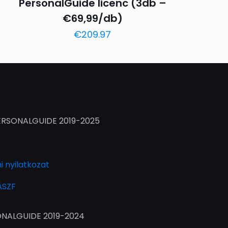
PersonalGuide licenc (3db –
€69,99/db)
€
209.97
PERSONALGUIDE 2019-2025
 nyilatkozat
ÁSZF
SONALGUIDE 2019-2024