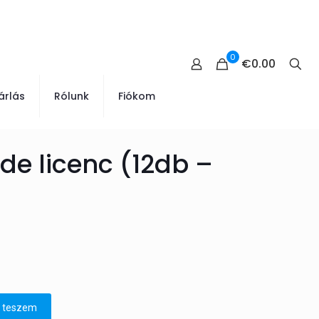
0
€0.00
árlás
Rólunk
Fiókom
de licenc (12db –
 teszem