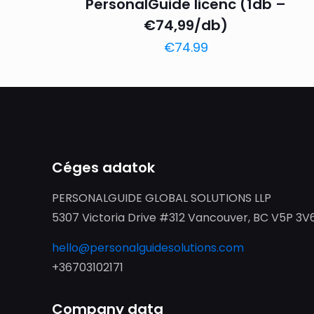
PersonalGuide licenc (1db –
€74,99/db)
€
74.99
Céges adatok
PERSONALGUIDE GLOBAL SOLUTIONS LLP
5307 Victoria Drive #312 Vancouver, BC V5P 3V
hello@personalguidesolutions.com
+36703102171
Company data