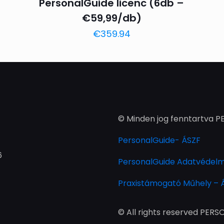
PersonalGuide licenc (6db –
€59,99/db)
€
359.94
© Minden jog fenntartva 
PersonalGuide- ÁSZF
6
PersonalGuide Adatvédelmi
Praxistámogató Műhely – 
© All rights reserved PER