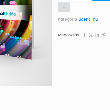
(12db
+
-
Kategória:
Licenc-hu
€49,99/db)
mennyiség
Megosztás