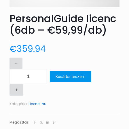
PersonalGuide licenc
(6db – €59,99/db)
€
359.94
-
PersonalGuide
Kosárba teszem
licenc
(6db
+
-
Kategória:
Licenc-hu
€59,99/db)
mennyiség
Megosztás