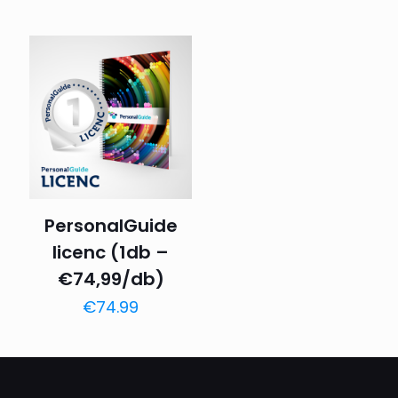
PersonalGuide
licenc (1db –
€74,99/db)
€
74.99