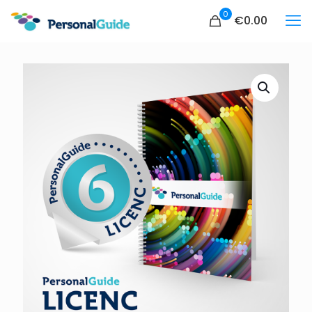
0
€0.00